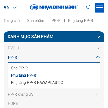
VN
Trang chủ
Sản phẩm
PP-R
Phụ tùng PP-R
Phạm vi
DANH MỤC SẢN PHẨM
Miền Bắc
PVC-U
Miền Nam
PP-R
Miền BắcMiền Nam
Ống PP-R
Phụ tùng PP-R
Phụ tùng PP-R NAWAPLASTIC
PP-R kháng UV
HDPE