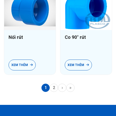
Nối rút
Co 90° rút
XEM THÊM
XEM THÊM
1
2
›
»