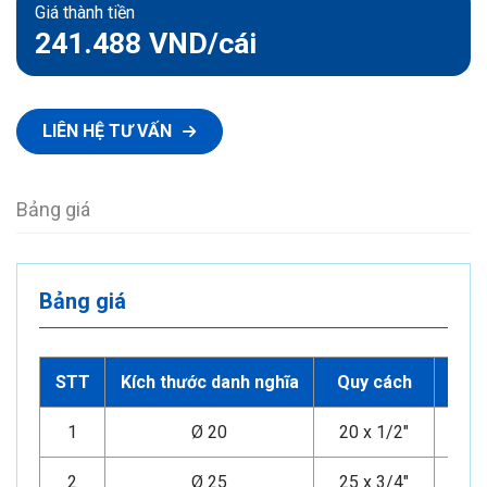
Giá thành tiền
241.488 VND
/cái
LIÊN HỆ TƯ VẤN
Bảng giá
Bảng giá
STT
Kích thước danh nghĩa
Quy cách
PN
1
Ø 20
20 x 1/2"
20
2
Ø 25
25 x 3/4"
20