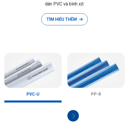
dán PVC và bình xịt.
TÌM HIỂU THÊM
PVC-U
PP-R