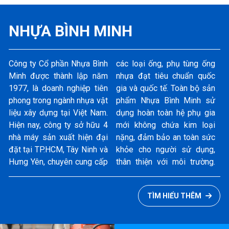
NHỰA BÌNH MINH
Công ty Cổ phần Nhựa Bình
các loại ống, phụ tùng ống
Đặc biệt, các loại ống và
Leader, an toàn dùng cho
Minh được thành lập năm
nhựa đạt tiêu chuẩn quốc
phụ tùng ống nhựa PVC-U,
1977, là doanh nghiệp tiên
gia và quốc tế. Toàn bộ sản
PP-R của Nhựa Bình Minh
phong trong ngành nhựa vật
phẩm Nhựa Bình Minh sử
đã được Hội đồng công
liệu xây dựng tại Việt Nam.
dụng hoàn toàn hệ phụ gia
trình xanh Singapore
Hiện nay, công ty sở hữu 4
mới không chứa kim loại
(SGBC) chứng nhận là Sản
nhà máy sản xuất hiện đại
nặng, đảm bảo an toàn sức
phẩm Xanh SGBP
đặt tại TP.HCM, Tây Ninh và
khỏe cho người sử dụng,
(Singapore Green Building
Hưng Yên, chuyên cung cấp
thân thiện với môi trường.
Product) cấp độ cao nhất -
TÌM HIỂU THÊM