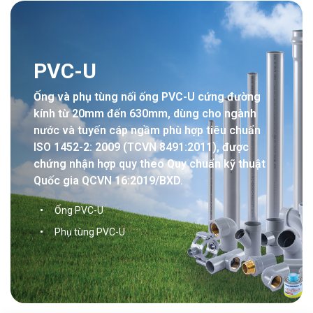
PVC-U
Ống và phụ tùng nối ống PVC-U cứng đường
kính từ 20mm đến 630mm, dùng cho ngành
nước và tuyến cáp ngầm phù hợp tiêu chuẩn
ISO 1452-2: 2009 (TCVN 8491:2011), được
chứng nhận hợp quy theo Quy chuẩn kỹ thuật
Quốc gia QCVN 16:2019/BXD.
Ống PVC-U
Phụ tùng PVC-U