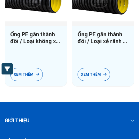
Ống PE gân thành
Ống PE gân thành
đôi / Loại không xẻ
đôi / Loại xẻ rãnh -
rãnh
Perforated / LP/
MP/ TP
XEM THÊM
XEM THÊM
GIỚI THIỆU