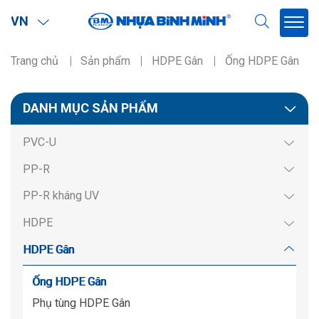
VN
Trang chủ
Sản phẩm
HDPE Gân
Ống HDPE Gân
Phạm vi
DANH MỤC SẢN PHẨM
Miền Bắc
PVC-U
Miền Nam
PP-R
Miền BắcMiền Nam
PP-R kháng UV
HDPE
HDPE Gân
Ống HDPE Gân
Phụ tùng HDPE Gân