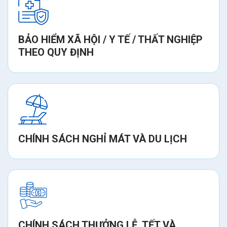
BẢO HIỂM XÃ HỘI / Y TẾ / THẤT NGHIỆP
THEO QUY ĐỊNH
CHÍNH SÁCH NGHỈ MÁT VÀ DU LỊCH
CHÍNH SÁCH THƯỞNG LỄ, TẾT VÀ