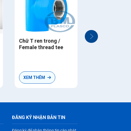
Chữ T ren trong /
Bộ khớp nối sống
Female thread tee
XEM THÊM
XEM THÊM
ĐĂNG KÝ NHẬN BẢN TIN
Đăng ký để nhận thông tin cập nhật,