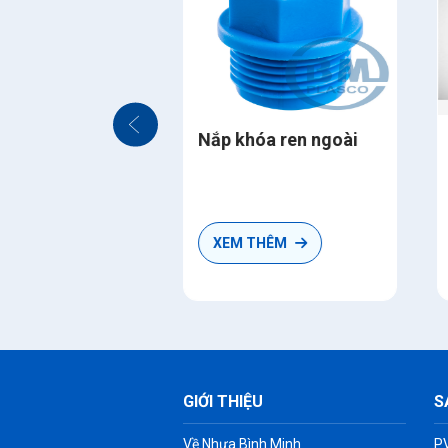
Nắp khóa ren ngoài
N
ÊM
XEM THÊM
GIỚI THIỆU
S
Về Nhựa Bình Minh
P