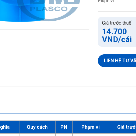
Phạm vi
Ống HDPE Gân
Phụ tùng HDPE Gân
Giá trước thuế
Keo dán PVC
14.700
VND
/cái
Keo dán PVC
Keo dán PVC không mùi
LIÊN HỆ TƯ V
nghĩa
Quy cách
PN
Phạm vi
Giá trướ