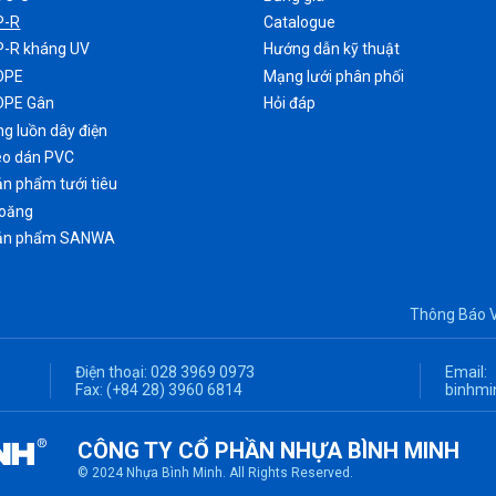
P-R
Catalogue
P-R kháng UV
Hướng dẫn kỹ thuật
DPE
Mạng lưới phân phối
DPE Gân
Hỏi đáp
g luồn dây điện
eo dán PVC
n phẩm tưới tiêu
ioăng
ản phẩm SANWA
Thông Báo 
Điện thoại:
028 3969 0973
Email:
Fax:
(+84 28) 3960 6814
binhmi
CÔNG TY CỔ PHẦN NHỰA BÌNH MINH
© 2024 Nhựa Bình Minh. All Rights Reserved.