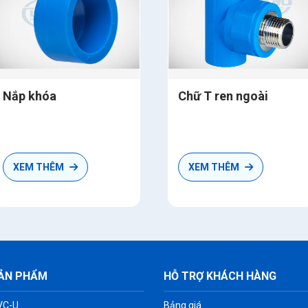
ắp khóa
Chữ T ren ngoài
XEM THÊM
XEM THÊM
ẢN PHẨM
HỖ TRỢ KHÁCH HÀNG
VC-U
Bảng giá