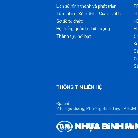
Lịch sử hình thành và phát triển
P
Tầm nhìn - Sứ mệnh - Giá trị cốt lõi
P
Sơ đồ tổ chức
H
Hệ thống quản lý chất lượng
H
Thành tựu nổi bật
Ốn
K
Sả
G
S
THÔNG TIN LIÊN HỆ
Địa chỉ:
240 Hậu Giang, Phường Bình Tây, TP.HCM