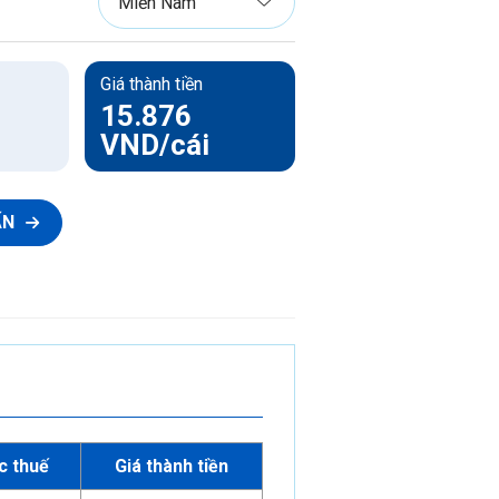
Ống luồn dây điện PVC-U
Phụ tùng ống luồn dây điện PVC-U
Giá thành tiền
15.876
VND
/cái
ẤN
c thuế
Giá thành tiền