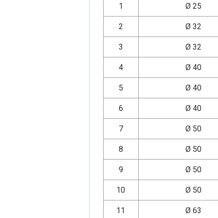
1
Ø 25
2
Ø 32
3
Ø 32
4
Ø 40
5
Ø 40
6
Ø 40
7
Ø 50
8
Ø 50
9
Ø 50
10
Ø 50
11
Ø 63