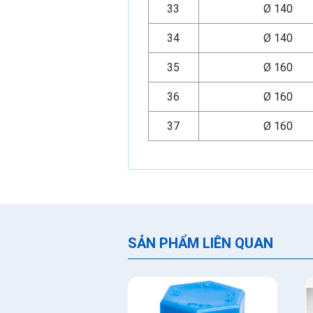
33
Ø 140
34
Ø 140
35
Ø 160
36
Ø 160
37
Ø 160
SẢN PHẨM LIÊN QUAN