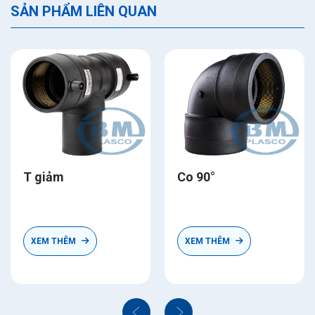
SẢN PHẨM LIÊN QUAN
T giảm
Co 90°
XEM THÊM
XEM THÊM