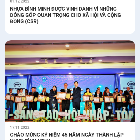
01.12.2022
NHỰA BÌNH MINH ĐƯỢC VINH DANH VÌ NHỮNG
ĐÓNG GÓP QUAN TRỌNG CHO XÃ HỘI VÀ CỘNG
ĐỒNG (CSR)
17.11.2022
CHÀO MỪNG KỶ NIỆM 45 NĂM NGÀY THÀNH LẬP