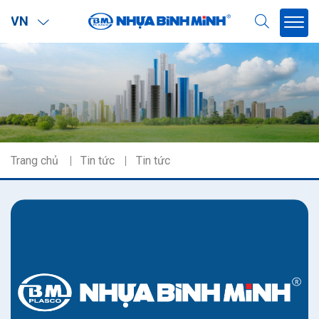
VN
Trang chủ
Tin tức
Tin tức