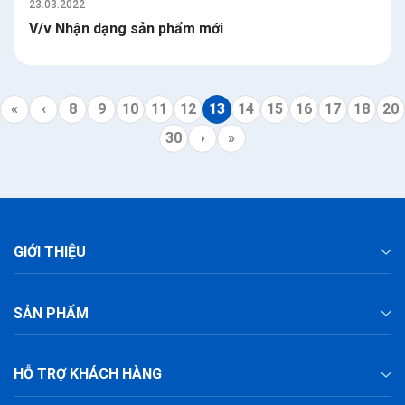
23.03.2022
V/v Nhận dạng sản phẩm mới
«
‹
8
9
10
11
12
13
14
15
16
17
18
20
30
›
»
GIỚI THIỆU
SẢN PHẨM
HỖ TRỢ KHÁCH HÀNG