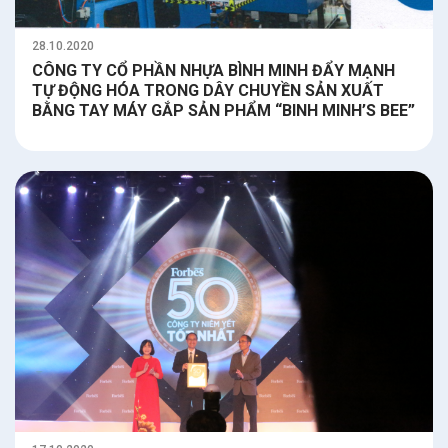
28.10.2020
CÔNG TY CỔ PHẦN NHỰA BÌNH MINH ĐẨY MẠNH
TỰ ĐỘNG HÓA TRONG DÂY CHUYỀN SẢN XUẤT
BẰNG TAY MÁY GẮP SẢN PHẨM “BINH MINH’S BEE”