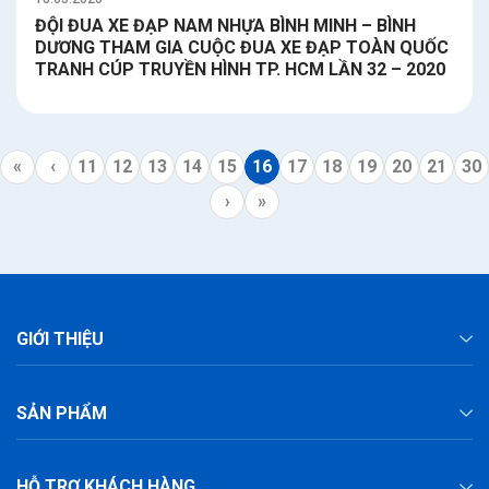
ĐỘI ĐUA XE ĐẠP NAM NHỰA BÌNH MINH – BÌNH
DƯƠNG THAM GIA CUỘC ĐUA XE ĐẠP TOÀN QUỐC
TRANH CÚP TRUYỀN HÌNH TP. HCM LẦN 32 – 2020
«
‹
11
12
13
14
15
16
17
18
19
20
21
30
›
»
GIỚI THIỆU
SẢN PHẨM
HỖ TRỢ KHÁCH HÀNG