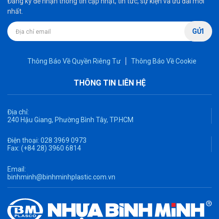
Đăng ký để nhận thông tin cập nhật, tin tức, sự kiện và ưu đãi mới
nhất.
GỬI
Thông Báo Về Quyền Riêng Tư
Thông Báo Về Cookie
THÔNG TIN LIÊN HỆ
Địa chỉ:
240 Hậu Giang, Phường Bình Tây, TP.HCM
Điện thoại:
028 3969 0973
Fax:
(+84 28) 3960 6814
Email:
binhminh@binhminhplastic.com.vn