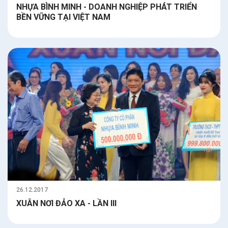
NHỰA BÌNH MINH - DOANH NGHIỆP PHÁT TRIỂN
BỀN VỮNG TẠI VIỆT NAM
26.12.2017
XUÂN NƠI ĐẢO XA - LẦN III