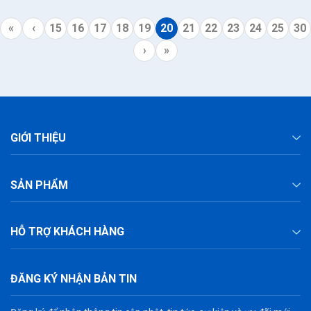
«
‹
15
16
17
18
19
20
21
22
23
24
25
30
›
»
GIỚI THIỆU
SẢN PHẨM
HỖ TRỢ KHÁCH HÀNG
ĐĂNG KÝ NHẬN BẢN TIN