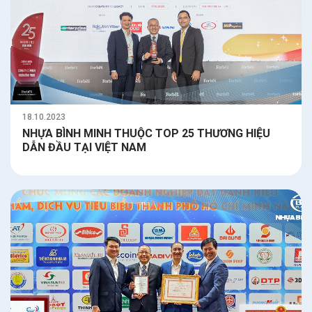
18.10.2023
NHỰA BÌNH MINH THUỘC TOP 25 THƯƠNG HIỆU
DẪN ĐẦU TẠI VIỆT NAM