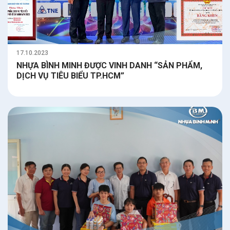
17.10.2023
NHỰA BÌNH MINH ĐƯỢC VINH DANH “SẢN PHẨM,
DỊCH VỤ TIÊU BIỂU TP.HCM”