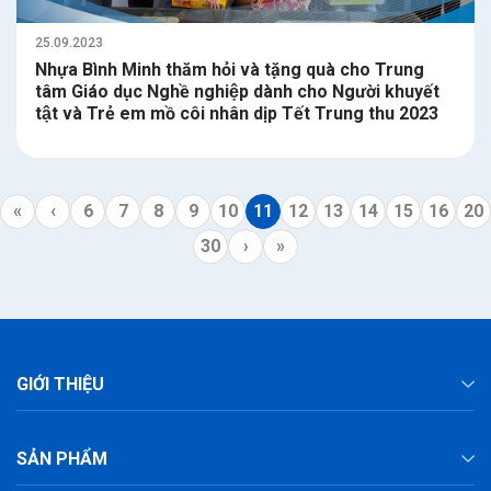
25.09.2023
Nhựa Bình Minh thăm hỏi và tặng quà cho Trung
tâm Giáo dục Nghề nghiệp dành cho Người khuyết
tật và Trẻ em mồ côi nhân dịp Tết Trung thu 2023
«
‹
6
7
8
9
10
11
12
13
14
15
16
20
30
›
»
GIỚI THIỆU
SẢN PHẨM