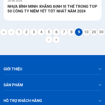
29.08.2024
NHỰA BÌNH MINH: KHẲNG ĐỊNH VỊ THẾ TRONG TOP
50 CÔNG TY NIÊM YẾT TỐT NHẤT NĂM 2024
«
‹
1
2
3
4
5
6
7
8
9
10
20
30
›
»
GIỚI THIỆU
SẢN PHẨM
HỖ TRỢ KHÁCH HÀNG