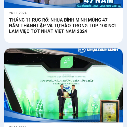
26.11.2024
THÁNG 11 RỰC RỠ: NHỰA BÌNH MINH MỪNG 47
NĂM THÀNH LẬP VÀ TỰ HÀO TRONG TOP 100 NƠI
LÀM VIỆC TỐT NHẤT VIỆT NAM 2024