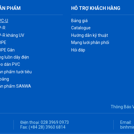
ẢN PHẨM
HỖ TRỢ KHÁCH HÀNG
VC-U
Bảng giá
P-R
Catalogue
P-R kháng UV
Hướng dẫn kỹ thuật
DPE
Mạng lưới phân phối
DPE Gân
Hỏi đáp
g luồn dây điện
eo dán PVC
n phẩm tưới tiêu
ioăng
ản phẩm SANWA
Thông Báo 
Điện thoại:
028 3969 0973
Email:
Fax:
(+84 28) 3960 6814
binhmi