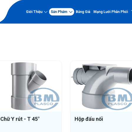
Giới Thiệu
Sản Phẩm
Bảng Giá
Mạng Lưới Phân Phối
Phụ tùng PVC-U
Về nhựa Bình Minh
Năng lực
Về Nhựa Bình Minh
Nhà máy
PVC-U
Lịch sử hình thành và phát
Chứng nhận chất l
triển
Ống PVC-U
Dự án tiêu biểu
Tầm nhìn - Sứ mệnh - Giá trị
Phụ tùng PVC-U
Hồ sơ năng lực
cốt lõi
Sơ đồ tổ chức
PP-R kháng UV
Hệ thống quản lý chất lượng
Thành tựu nổi bật
Ống PP-R kháng UV
Phụ tùng PP-R kháng UV
Chữ Y rút - T 45°
Hộp đấu nối
HDPE Gân