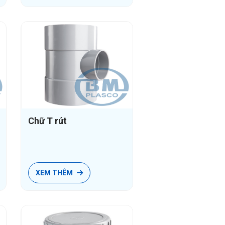
Chữ T rút
XEM THÊM