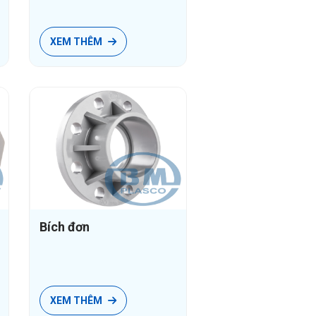
Ống luồn dây điện PVC-U
Phụ tùng ống luồn dây điện PVC-U
XEM THÊM
Bích đơn
XEM THÊM