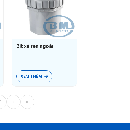
Bít xả ren ngoài
XEM THÊM
7
›
»