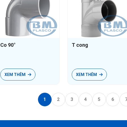
Co 90°
T cong
XEM THÊM
XEM THÊM
1
2
3
4
5
6