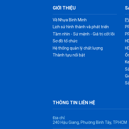
GIỚI THIỆU
S
Về Nhựa Bình Minh
P
Lịch sử hình thành và phát triển
P
Tầm nhìn - Sứ mệnh - Giá trị cốt lõi
P
Sơ đồ tổ chức
H
Hệ thống quản lý chất lượng
H
Thành tựu nổi bật
Ốn
K
Sả
G
S
THÔNG TIN LIÊN HỆ
Địa chỉ:
240 Hậu Giang, Phường Bình Tây, TP.HCM