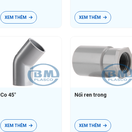
Ống HDPE Gân
Phụ tùng HDPE Gân
XEM THÊM
XEM THÊM
Keo dán PVC
Keo dán PVC
Keo dán PVC không mùi
Co 45°
Nối ren trong
XEM THÊM
XEM THÊM