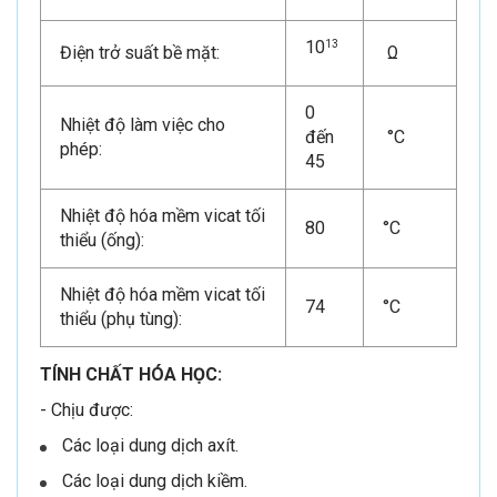
10
13
Điện trở suất bề mặt:
Ω
0
Nhiệt độ làm việc cho
đến
°C
phép:
45
Nhiệt độ hóa mềm vicat tối
80
°C
thiểu (ống):
Nhiệt độ hóa mềm vicat tối
74
°C
thiểu (phụ tùng):
TÍNH CHẤT HÓA HỌC:
- Chịu được:
Các loại dung dịch axít.
Các loại dung dịch kiềm.