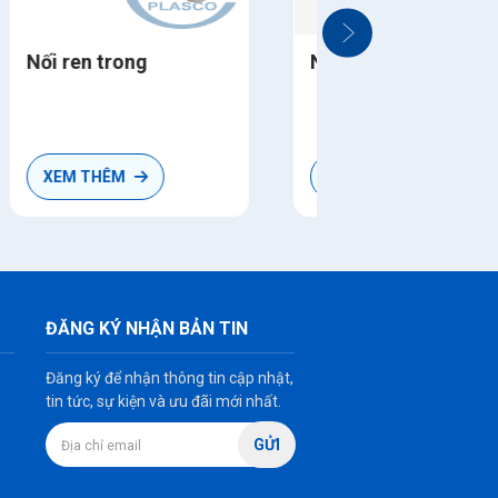
Nối ren trong thau
Nối rút có 
XEM THÊM
XEM THÊM
ĐĂNG KÝ NHẬN BẢN TIN
Đăng ký để nhận thông tin cập nhật,
tin tức, sự kiện và ưu đãi mới nhất.
GỬI