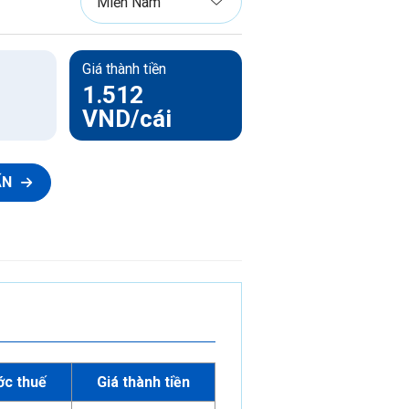
Ống luồn dây điện PVC-U
Phụ tùng ống luồn dây điện PVC-U
Giá thành tiền
1.512
VND
/cái
ẤN
ớc thuế
Giá thành tiền