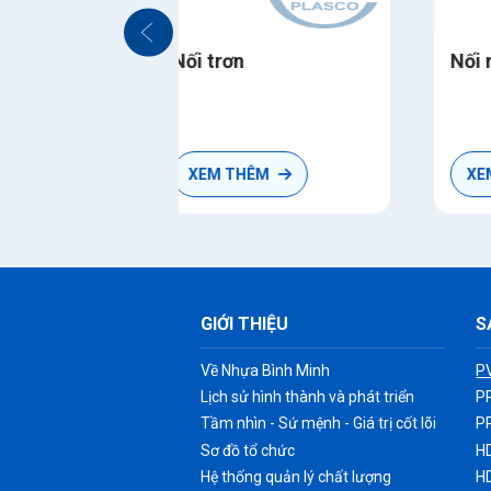
i trơn
Nối ren ngoài thau
XEM THÊM
XEM THÊM
GIỚI THIỆU
S
Về Nhựa Bình Minh
P
Lịch sử hình thành và phát triển
P
Tầm nhìn - Sứ mệnh - Giá trị cốt lõi
P
Sơ đồ tổ chức
H
Hệ thống quản lý chất lượng
H