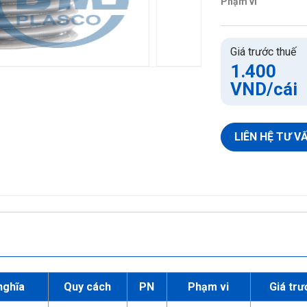
Phạm vi
Ống HDPE Gân
Phụ tùng HDPE Gân
Giá trước thuế
Keo dán PVC
1.400
VND
/cái
Keo dán PVC
Keo dán PVC không mùi
LIÊN HỆ TƯ V
nghĩa
Quy cách
PN
Phạm vi
Giá trư