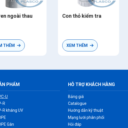
Con thỏ kiểm tra
Nối ren trong
XEM THÊM
XEM THÊM
ẢN PHẨM
HỖ TRỢ KHÁCH HÀNG
VC-U
Bảng giá
P-R
Catalogue
P-R kháng UV
Hướng dẫn kỹ thuật
DPE
Mạng lưới phân phối
DPE Gân
Hỏi đáp