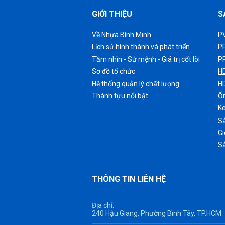
GIỚI THIỆU
S
Về Nhựa Bình Minh
P
Lịch sử hình thành và phát triển
P
Tầm nhìn - Sứ mệnh - Giá trị cốt lõi
P
Sơ đồ tổ chức
H
Hệ thống quản lý chất lượng
H
Thành tựu nổi bật
Ốn
K
Sả
G
S
THÔNG TIN LIÊN HỆ
Địa chỉ:
240 Hậu Giang, Phường Bình Tây, TP.HCM