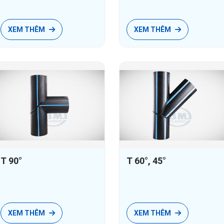
Ống HDPE Gân
Phụ tùng HDPE Gân
XEM THÊM
XEM THÊM
Keo dán PVC
Keo dán PVC
Keo dán PVC không mùi
T 90°
T 60°, 45°
XEM THÊM
XEM THÊM