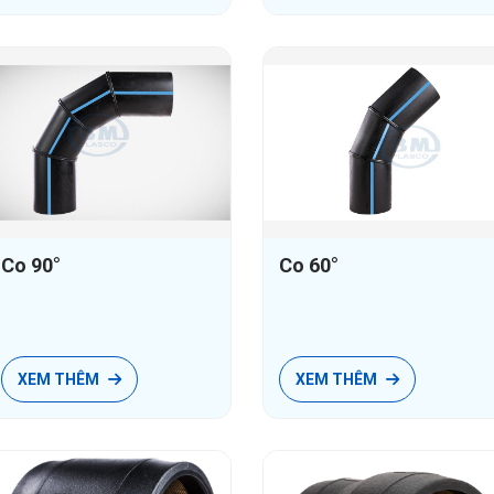
Co 90°
Co 60°
XEM THÊM
XEM THÊM