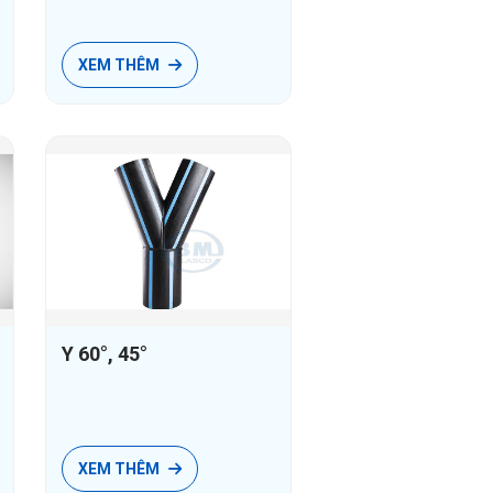
Ống luồn dây điện PVC-U
Phụ tùng ống luồn dây điện PVC-U
XEM THÊM
Y 60°, 45°
XEM THÊM