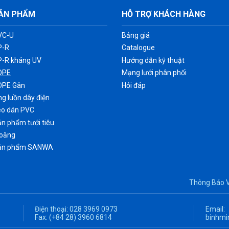
ẢN PHẨM
HỖ TRỢ KHÁCH HÀNG
VC-U
Bảng giá
P-R
Catalogue
P-R kháng UV
Hướng dẫn kỹ thuật
DPE
Mạng lưới phân phối
DPE Gân
Hỏi đáp
g luồn dây điện
eo dán PVC
n phẩm tưới tiêu
ioăng
ản phẩm SANWA
Thông Báo 
Điện thoại:
028 3969 0973
Email:
Fax:
(+84 28) 3960 6814
binhmi