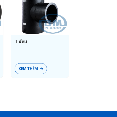
T đều
XEM THÊM