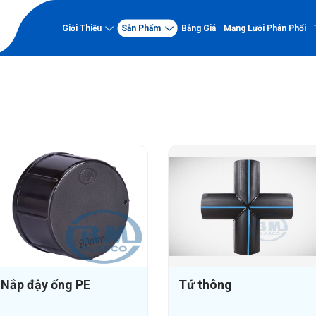
Giới Thiệu
Sản Phẩm
Bảng Giá
Mạng Lưới Phân Phối
Về nhựa Bình Minh
Năng lực
Về Nhựa Bình Minh
Nhà máy
PVC-U
Lịch sử hình thành và phát
Chứng nhận chất l
triển
Ống PVC-U
Dự án tiêu biểu
Tầm nhìn - Sứ mệnh - Giá trị
Phụ tùng PVC-U
Hồ sơ năng lực
cốt lõi
Sơ đồ tổ chức
PP-R kháng UV
Hệ thống quản lý chất lượng
Thành tựu nổi bật
Ống PP-R kháng UV
Phụ tùng PP-R kháng UV
Nắp đậy ống PE
Tứ thông
HDPE Gân