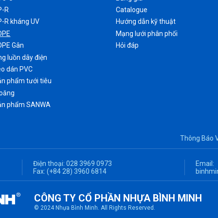
P-R
Catalogue
P-R kháng UV
Hướng dẫn kỹ thuật
DPE
Mạng lưới phân phối
DPE Gân
Hỏi đáp
g luồn dây điện
eo dán PVC
n phẩm tưới tiêu
ioăng
ản phẩm SANWA
Thông Báo 
Điện thoại:
028 3969 0973
Email:
Fax:
(+84 28) 3960 6814
binhmi
CÔNG TY CỔ PHẦN NHỰA BÌNH MINH
© 2024 Nhựa Bình Minh. All Rights Reserved.