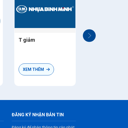
T giảm
XEM THÊM
ĐĂNG KÝ NHẬN BẢN TIN
Đăng ký để nhận thông tin cập nhật,