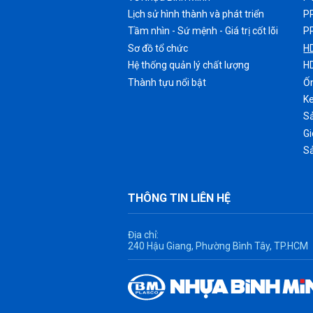
Lịch sử hình thành và phát triển
P
Tầm nhìn - Sứ mệnh - Giá trị cốt lõi
P
Sơ đồ tổ chức
H
Hệ thống quản lý chất lượng
H
Thành tựu nổi bật
Ốn
K
Sả
G
S
THÔNG TIN LIÊN HỆ
Địa chỉ:
240 Hậu Giang, Phường Bình Tây, TP.HCM