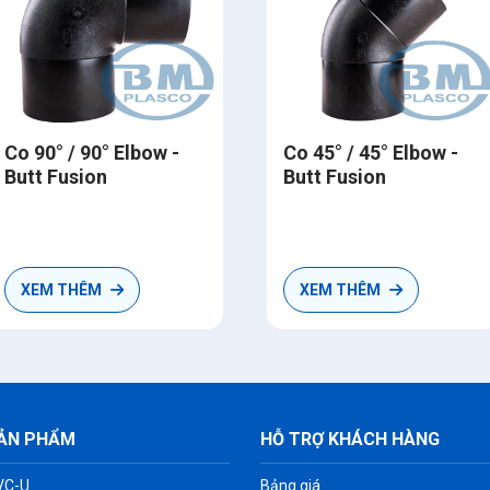
Co 90° / 90° Elbow -
Co 45° / 45° Elbow -
Butt Fusion
Butt Fusion
XEM THÊM
XEM THÊM
ẢN PHẨM
HỖ TRỢ KHÁCH HÀNG
VC-U
Bảng giá