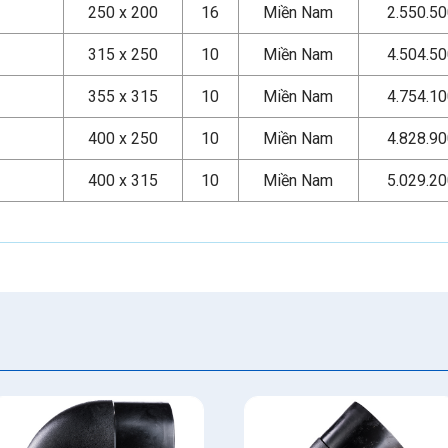
250 x 200
16
Miền Nam
2.550.5
315 x 250
10
Miền Nam
4.504.5
355 x 315
10
Miền Nam
4.754.1
400 x 250
10
Miền Nam
4.828.9
400 x 315
10
Miền Nam
5.029.2