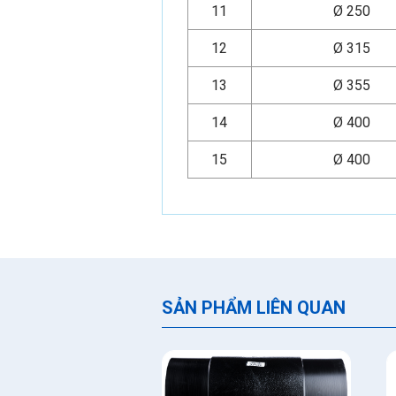
11
Ø 250
12
Ø 315
13
Ø 355
14
Ø 400
15
Ø 400
SẢN PHẨM LIÊN QUAN