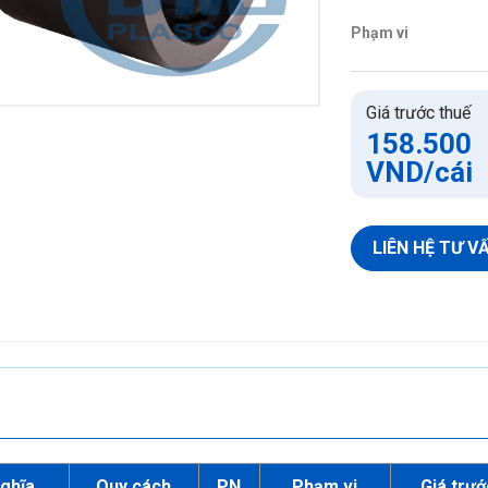
Ống HDPE Gân
Phạm vi
Phụ tùng HDPE Gân
Keo dán PVC
Giá trước thuế
158.500
Keo dán PVC
VND
/cái
Keo dán PVC không mùi
LIÊN HỆ TƯ V
nghĩa
Quy cách
PN
Phạm vi
Giá trướ