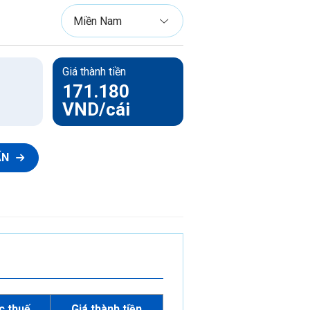
Ống luồn dây điện PVC-U
Phụ tùng ống luồn dây điện PVC-U
Giá thành tiền
171.180
VND
/cái
ẤN
c thuế
Giá thành tiền