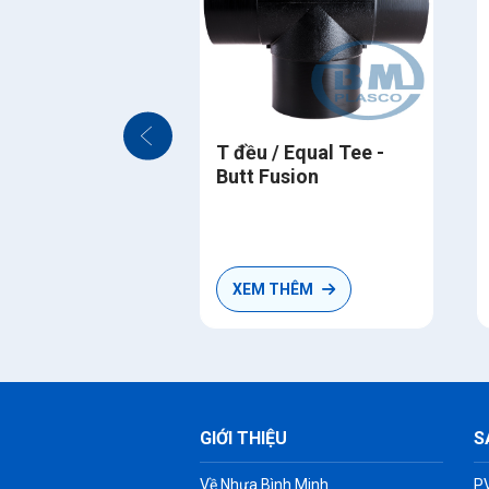
T đều / Equal Tee -
Butt Fusion
XEM THÊM
GIỚI THIỆU
S
Về Nhựa Bình Minh
P