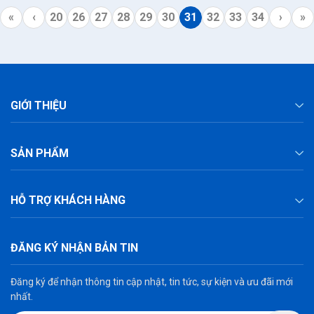
«
‹
20
26
27
28
29
30
31
32
33
34
›
»
GIỚI THIỆU
SẢN PHẨM
HỖ TRỢ KHÁCH HÀNG
ĐĂNG KÝ NHẬN BẢN TIN
Đăng ký để nhận thông tin cập nhật, tin tức, sự kiện và ưu đãi mới
nhất.