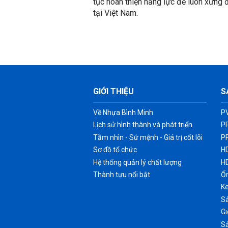
tục hoàn thiện năng lực để luôn xứng 
tại Việt Nam.
GIỚI THIỆU
S
Về Nhựa Bình Minh
P
Lịch sử hình thành và phát triển
P
Tầm nhìn - Sứ mệnh - Giá trị cốt lõi
P
Sơ đồ tổ chức
H
Hệ thống quản lý chất lượng
H
Thành tựu nổi bật
Ốn
K
Sả
G
S