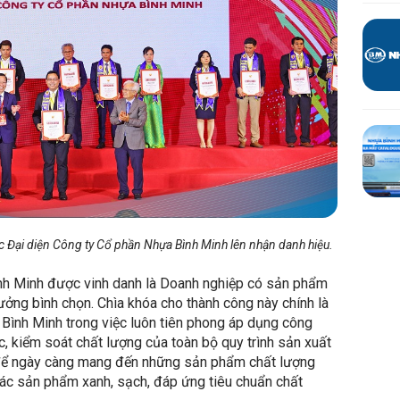
Ống HDPE Gân
Phụ tùng HDPE Gân
Keo dán PVC
Keo dán PVC
Keo dán PVC không mùi
Đại diện Công ty Cổ phần Nhựa Bình Minh lên nhận danh hiệu.
nh Minh được vinh danh là Doanh nghiệp có sản phẩm
ưởng bình chọn. Chìa khóa cho thành công này chính là
Bình Minh trong việc luôn tiên phong áp dụng công
ực, kiểm soát chất lượng của toàn bộ quy trình sản xuất
 để ngày càng mang đến những sản phẩm chất lượng
các sản phẩm xanh, sạch, đáp ứng tiêu chuẩn chất