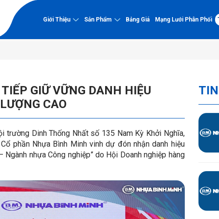
Giới Thiệu
Sản Phẩm
Bảng Giá
Mạng Lưới Phân Phối
Về nhựa Bình Minh
Năng lực
 TIẾP GIỮ VỮNG DANH HIỆU
TIN
Về Nhựa Bình Minh
Nhà máy
PVC-U
 LƯỢNG CAO
Lịch sử hình thành và phát
Chứng nhận chất l
triển
Ống PVC-U
Dự án tiêu biểu
Tầm nhìn - Sứ mệnh - Giá trị
Phụ tùng PVC-U
Hồ sơ năng lực
i trường Dinh Thống Nhất số 135 Nam Kỳ Khởi Nghĩa,
cốt lõi
y Cổ phần Nhựa Bình Minh vinh dự đón nhận danh hiệu
Sơ đồ tổ chức
PP-R kháng UV
– Ngành nhựa Công nghiệp” do Hội Doanh nghiệp hàng
Hệ thống quản lý chất lượng
Thành tựu nổi bật
Ống PP-R kháng UV
Phụ tùng PP-R kháng UV
HDPE Gân