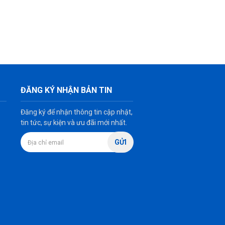
ĐĂNG KÝ NHẬN BẢN TIN
Đăng ký để nhận thông tin cập nhật,
tin tức, sự kiện và ưu đãi mới nhất.
GỬI