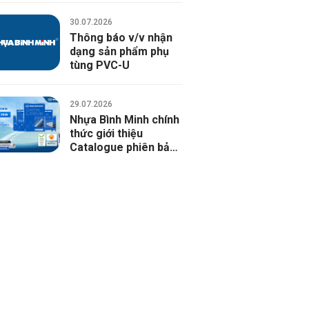
Ống luồn dây điện PVC-U
30.07.2026
Phụ tùng ống luồn dây điện PVC-U
Thông báo v/v nhận
dạng sản phẩm phụ
tùng PVC-U
29.07.2026
Nhựa Bình Minh chính
thức giới thiệu
Catalogue phiên bản
2026