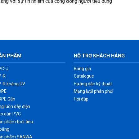
đáng với sự tín nhiệm của cộng đồng người tiêu dùng
ẢN PHẨM
HỖ TRỢ KHÁCH HÀNG
VC-U
Bảng giá
P-R
Catalogue
P-R kháng UV
Hướng dẫn kỹ thuật
DPE
Mạng lưới phân phối
DPE Gân
Hỏi đáp
g luồn dây điện
eo dán PVC
n phẩm tưới tiêu
ioăng
ản phẩm SANWA