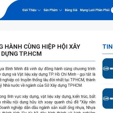
Giới Thiệu
Sản Phẩm
Bảng Giá
Mạng Lưới Phân Phối
Về nhựa Bình Minh
Năng lực
 HÀNH CÙNG HIỆP HỘI XÂY
TIN
Về Nhựa Bình Minh
Nhà máy
PVC-U
Y DỰNG TP.HCM
Lịch sử hình thành và phát
Chứng nhận chất l
triển
Ống PVC-U
Dự án tiêu biểu
Tầm nhìn - Sứ mệnh - Giá trị
Phụ tùng PVC-U
Hồ sơ năng lực
 Bình Minh đã vinh dự đồng hành cùng chương trình
cốt lõi
 dựng và Vật liệu xây dựng TP. Hồ Chí Minh - gọi tắt là
Sơ đồ tổ chức
PP-R kháng UV
 nghiệp có truyền thống lâu đời nhất tại TPHCM, thành
Hệ thống quản lý chất lượng
 lý Nhà nước về ngành của Sở Xây dựng TPHCM.
Thành tựu nổi bật
Ống PP-R kháng UV
 lĩnh vực xây dựng, vật liệu xây dựng, kiến trúc, bất
Phụ tùng PP-R kháng UV
ận nhiều nội dung hữu ích xoay quanh chủ đề "Xây nền
à Doanh nghiệp dẫn dầu ngành sản xuất ống nhựa, Nhựa
HDPE Gân