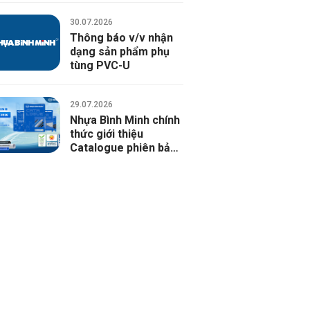
Ống luồn dây điện PVC-U
30.07.2026
Phụ tùng ống luồn dây điện PVC-U
Thông báo v/v nhận
dạng sản phẩm phụ
tùng PVC-U
29.07.2026
Nhựa Bình Minh chính
thức giới thiệu
Catalogue phiên bản
2026