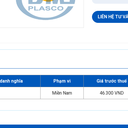
Ống HDPE Gân
Phụ tùng HDPE Gân
LIÊN HỆ TƯ V
Keo dán PVC
Keo dán PVC
Keo dán PVC không mùi
 danh nghĩa
Phạm vi
Giá trước thuế
Miền Nam
46.300 VND