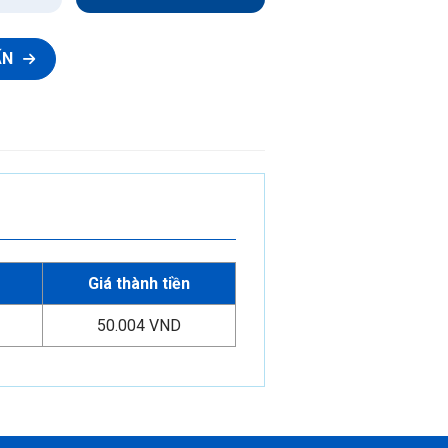
Ống luồn dây điện PVC-U
Phụ tùng ống luồn dây điện PVC-U
ẤN
Giá thành tiền
50.004 VND