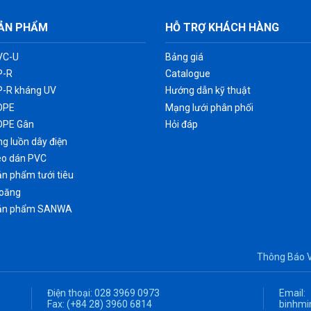
ẢN PHẨM
HỖ TRỢ KHÁCH HÀNG
VC-U
Bảng giá
P-R
Catalogue
P-R kháng UV
Hướng dẫn kỹ thuật
DPE
Mạng lưới phân phối
DPE Gân
Hỏi đáp
g luồn dây điện
eo dán PVC
n phẩm tưới tiêu
ioăng
ản phẩm SANWA
Thông Báo 
Điện thoại:
028 3969 0973
Email:
Fax:
(+84 28) 3960 6814
binhmi