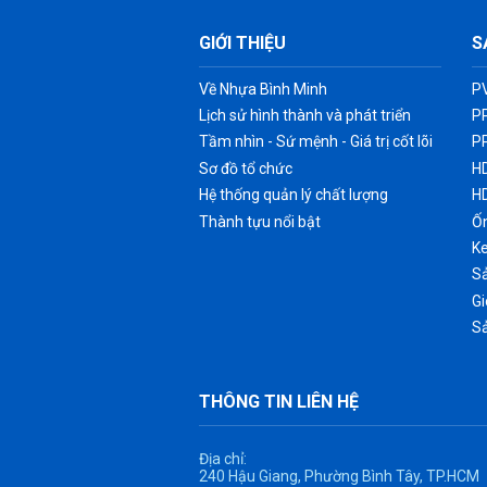
GIỚI THIỆU
S
Về Nhựa Bình Minh
P
Lịch sử hình thành và phát triển
P
Tầm nhìn - Sứ mệnh - Giá trị cốt lõi
P
Sơ đồ tổ chức
H
Hệ thống quản lý chất lượng
H
Thành tựu nổi bật
Ốn
K
Sả
G
S
THÔNG TIN LIÊN HỆ
Địa chỉ:
240 Hậu Giang, Phường Bình Tây, TP.HCM