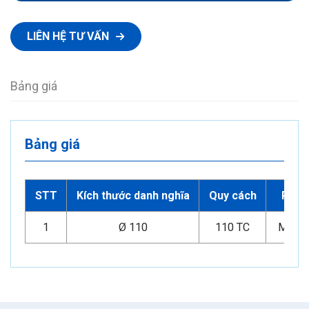
LIÊN HỆ TƯ VẤN
Bảng giá
Bảng giá
STT
Kích thước danh nghĩa
Quy cách
Phạm
1
Ø 110
110 TC
Miền 