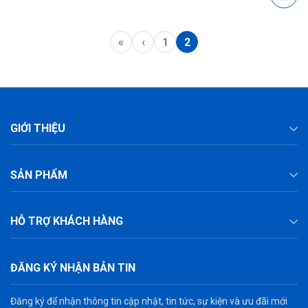
«
‹
1
2
GIỚI THIỆU
SẢN PHẨM
HỖ TRỢ KHÁCH HÀNG
ĐĂNG KÝ NHẬN BẢN TIN
Đăng ký để nhận thông tin cập nhật, tin tức, sự kiện và ưu đãi mới