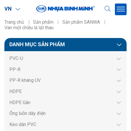
VN
Trang chủ
Sản phẩm
Sản phẩm SANWA
Van một chiều lá lật thau
Phạm vi
DANH MỤC SẢN PHẨM
Miền Bắc
PVC-U
Miền Nam
PP-R
Miền BắcMiền Nam
PP-R kháng UV
HDPE
HDPE Gân
Ống luồn dây điện
Keo dán PVC